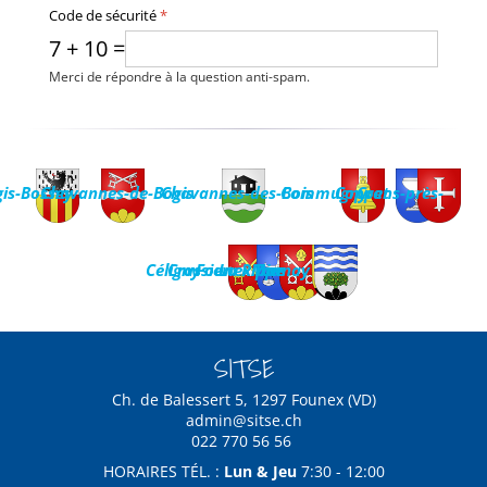
Code de sécurité
*
7 + 10 =
Merci de répondre à la question anti-spam.
is-Bossey
Chavannes-de-Bogis
Chavannes-des-Bois
Commugny
Coppet
Crans-près-
Céligny
Crassier
Founex
La Rippe
Mies
Tannay
SITSE
Ch. de Balessert 5, 1297 Founex (VD)
admin@sitse.ch
022 770 56 56
HORAIRES TÉL. :
Lun & Jeu
7:30 - 12:00